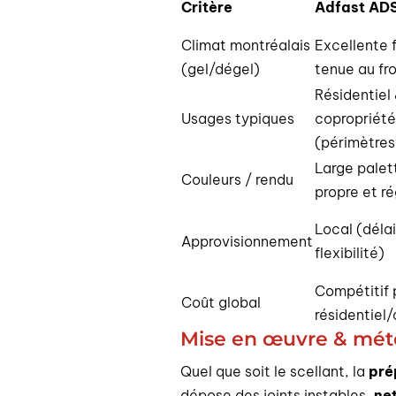
Critère
Adfast AD
Climat montréalais
Excellente f
(gel/dégel)
tenue au fro
Résidentiel
Usages typiques
copropriété
(périmètres,
Large palett
Couleurs / rendu
propre et ré
Local (délai
Approvisionnement
flexibilité)
Compétitif 
Coût global
résidentiel
Mise en œuvre & mété
Quel que soit le scellant, la
pré
dépose des joints instables,
ne