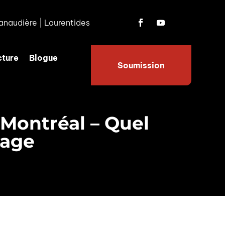
anaudière
|
Laurentides
cture
Blogue
Soumission
 Montréal – Quel
rage