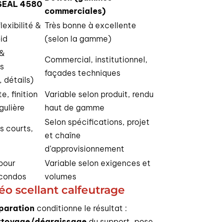
SEAL 4580
commerciales)
lexibilité &
Très bonne à excellente
id
(selon la gamme)
 &
Commercial, institutionnel,
s
façades techniques
 détails)
e, finition
Variable selon produit, rendu
gulière
haut de gamme
Selon spécifications, projet
s courts,
et chaîne
d’approvisionnement
pour
Variable selon exigences et
/condos
volumes
o scellant calfeutrage
paration
conditionne le résultat :
ttoyage/dégraissage
du support, pose