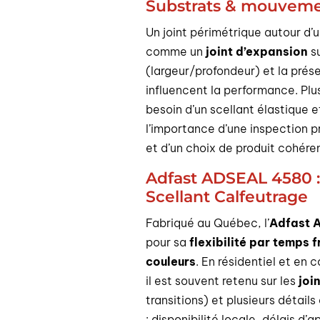
Substrats & mouvemen
Un joint périmétrique autour d’u
comme un
joint d’expansion
su
(largeur/profondeur) et la prés
influencent la performance. Plu
besoin d’un scellant élastique
l’importance d’une inspection p
et d’un choix de produit cohér
Adfast ADSEAL 4580 :
Scellant Calfeutrage
Fabriqué au Québec, l’
Adfast 
pour sa
flexibilité par temps f
couleurs
. En résidentiel et en
il est souvent retenu sur les
joi
transitions) et plusieurs détai
: disponibilité locale, délais d