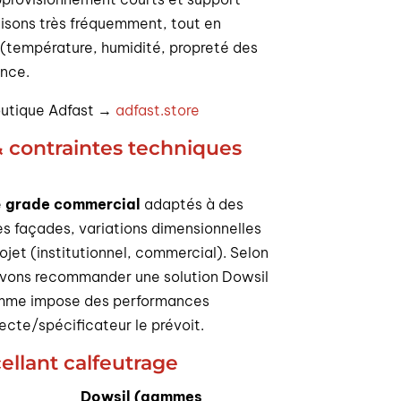
lisons très fréquemment, tout en
 (température, humidité, propreté des
ence.
boutique Adfast →
adfast.store
& contraintes techniques
e
grade commercial
adaptés à des
es façades, variations dimensionnelles
jet (institutionnel, commercial). Selon
uvons recommander une solution Dowsil
ramme impose des performances
tecte/spécificateur le prévoit.
ellant calfeutrage
Dowsil (gammes