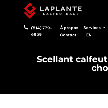

À propos
Services
(514) 779-
6959
Contact
EN
Scellant calfeu
cho