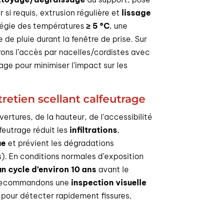
 si requis, extrusion régulière et
lissage
ilégie des températures
≥ 5 °C
, une
 de pluie durant la fenêtre de prise. Sur
ons l’accès par nacelles/cordistes avec
ge pour minimiser l’impact sur les
tretien scellant calfeutrage
rtures, de la hauteur, de l’accessibilité
feutrage réduit les
infiltrations
,
ue
et prévient les dégradations
s). En conditions normales d’exposition
un cycle d’environ 10 ans
avant le
 recommandons une
inspection visuelle
our détecter rapidement fissures,