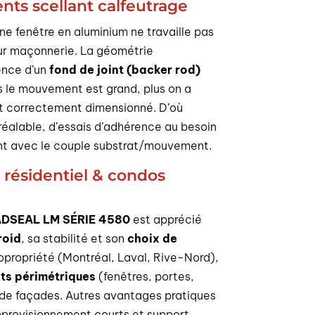
ts scellant calfeutrage
ne fenêtre en aluminium ne travaille pas
r maçonnerie. La géométrie
ence d’un
fond de joint (backer rod)
s le mouvement est grand, plus on a
 et correctement dimensionné. D’où
réalable, d’essais d’adhérence au besoin
ent avec le couple substrat/mouvement.
 résidentiel & condos
ADSEAL LM SÉRIE 4580
est apprécié
roid
, sa stabilité et son
choix de
 copropriété (Montréal, Laval, Rive-Nord),
nts périmétriques
(fenêtres, portes,
ls de façades. Autres avantages pratiques
’approvisionnement courts et support