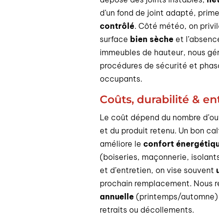
d’un fond de joint adapté, primer
contrôlé
. Côté météo, on priv
surface
bien sèche
et l’absence
immeubles de hauteur, nous gér
procédures de sécurité et phasa
occupants.
Coûts, durabilité & en
Le coût dépend du nombre d’ouve
et du produit retenu. Un bon cal
améliore le
confort énergétiq
(boiseries, maçonnerie, isolant
et d’entretien, on vise souvent
prochain remplacement. Nous
annuelle
(printemps/automne) p
retraits ou décollements.