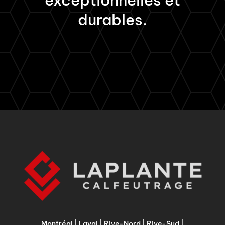
exceptionnelles et
durables.
Montréal
|
Laval
|
Rive-Nord
|
Rive-Sud
|