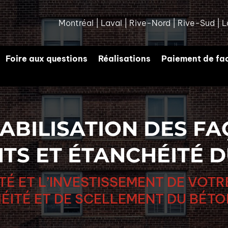
Montréal
|
Laval
|
Rive-Nord
|
Rive-Sud
|
L
Foire aux questions
Réalisations
Paiement de fa
ABILISATION DES FA
TS ET ÉTANCHÉITÉ 
É ET L’INVESTISSEMENT DE VOTR
ÉITÉ ET DE SCELLEMENT DU BÉTO