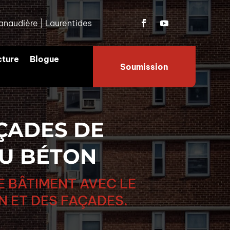
anaudière
|
Laurentides
cture
Blogue
Soumission
ÇADES DE
DU BÉTON
E BÂTIMENT AVEC LE
N ET DES FAÇADES.