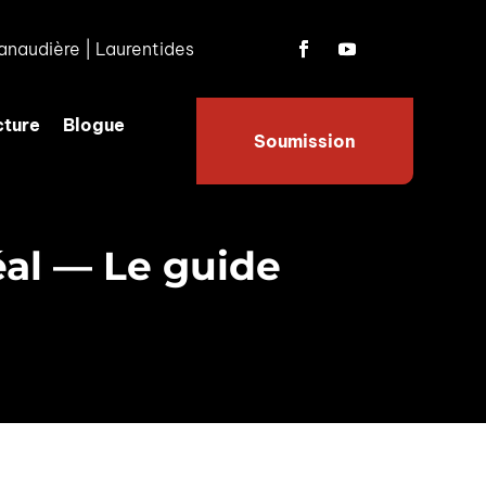
anaudière
|
Laurentides
cture
Blogue
Soumission
éal — Le guide