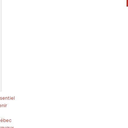
sentiel
enir
uébec
travaux