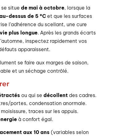
 se situe
de mai à octobre
, lorsque la
au-dessus de 5 °C
et que les surfaces
ise l’adhérence du scellant, une cure
vie plus longue
. Après les grands écarts
l’automne, inspectez rapidement vos
s défauts apparaissent.
olument se faire aux marges de saison,
table et un séchage contrôlé.
rer
rétractés
ou qui se
décollent
des cadres.
tres/portes, condensation anormale.
 moisissure, traces sur les appuis.
énergie
à confort égal.
acement aux 10 ans
(variables selon