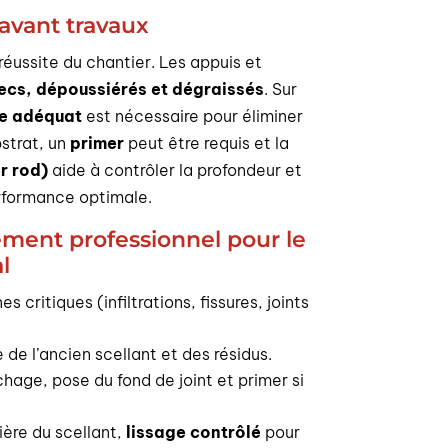
 avant travaux
réussite du chantier. Les appuis et
ecs, dépoussiérés et dégraissés
. Sur
e adéquat
est nécessaire pour éliminer
bstrat, un
primer
peut être requis et la
r rod)
aide à contrôler la profondeur et
rformance optimale.
ment professionnel pour le
l
s critiques (infiltrations, fissures, joints
e de l’ancien scellant et des résidus.
hage, pose du fond de joint et primer si
ière du scellant,
lissage contrôlé
pour