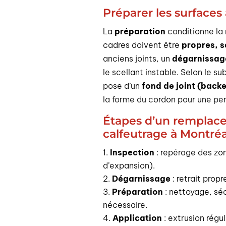
Préparer les surfaces
La
préparation
conditionne la 
cadres doivent être
propres, s
anciens joints, un
dégarnissag
le scellant instable. Selon le su
pose d’un
fond de joint (backe
la forme du cordon pour une pe
Étapes d’un remplace
calfeutrage à Montréa
Inspection
: repérage des zone
d’expansion).
Dégarnissage
: retrait propr
Préparation
: nettoyage, séc
nécessaire.
Application
: extrusion régul